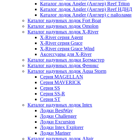
Каталог лодок Angler (Англер) Reef Triton
Каталог лодок Angler (Англер) Reef НДНД
Каталог лодок Angler (Англер) с пайолами
Каталог надувных лодок Fort Boat
Каталог надувных лодок Omolon
Каталог надувных лодок X-River
X-River серия Agent
X-River серия Grace
X-River серия Grace Wind
Аксессуары для X-River
Каталог надувных лодки Ботмастер
Каталог надувных лодок Феникc
Каталог надувных лодок Aqua Storm
Серия MAGELLAN
Серия MAVERICK
Серия SS
Серия SS-R
Серия ST
Каталог надувных лодок Intex
Лодки BestWay
Лодки Challenger
Лодки Excursion
Лодки Intex Explorer
Лодки Mariner
Каталог надувных лодок Altair