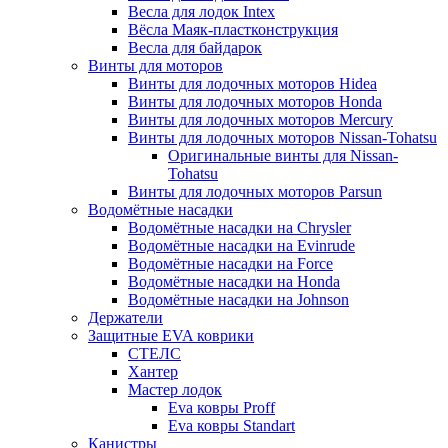
Весла для лодок Intex
Вёсла Маяк-пластконструкция
Весла для байдарок
Винты для моторов
Винты для лодочных моторов Hidea
Винты для лодочных моторов Honda
Винты для лодочных моторов Mercury
Винты для лодочных моторов Nissan-Tohatsu
Оригинальные винты для Nissan-
Tohatsu
Винты для лодочных моторов Parsun
Водомётные насадки
Водомётные насадки на Chrysler
Водомётные насадки на Evinrude
Водомётные насадки на Force
Водомётные насадки на Honda
Водомётные насадки на Johnson
Держатели
Защитные EVA коврики
СТЕЛС
Хантер
Мастер лодок
Eva ковры Proff
Eva ковры Standart
Канистры