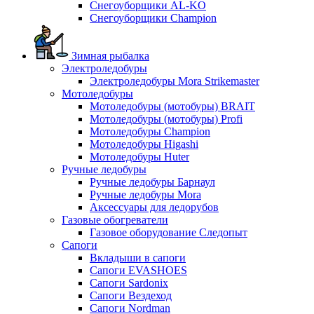
Снегоуборщики AL-KO
Снегоуборщики Champion
Зимная рыбалка
Электроледобуры
Электроледобуры Mora Strikemaster
Мотоледобуры
Мотоледобуры (мотобуры) BRAIT
Мотоледобуры (мотобуры) Profi
Мотоледобуры Champion
Мотоледобуры Higashi
Мотоледобуры Huter
Ручные ледобуры
Ручные ледобуры Барнаул
Ручные ледобуры Mora
Аксессуары для ледорубов
Газовые обогреватели
Газовое оборудование Следопыт
Сапоги
Вкладыши в сапоги
Сапоги EVASHOES
Сапоги Sardonix
Сапоги Вездеход
Сапоги Nordman