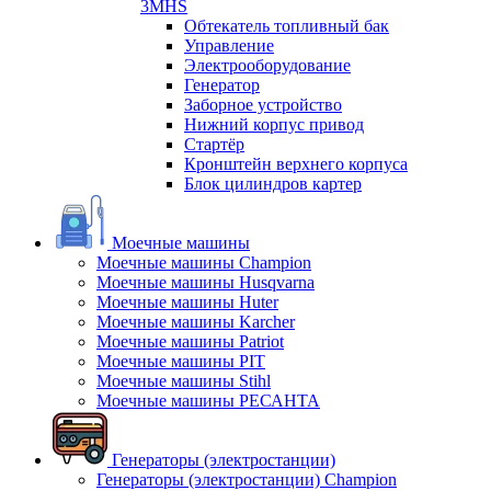
3MHS
Обтекатель топливный бак
Управление
Электрооборудование
Генератор
Заборное устройство
Нижний корпус привод
Стартёр
Кронштейн верхнего корпуса
Блок цилиндров картер
Моечные машины
Моечные машины Champion
Моечные машины Husqvarna
Моечные машины Huter
Моечные машины Karcher
Моечные машины Patriot
Моечные машины PIT
Моечные машины Stihl
Моечные машины РЕСАНТА
Генераторы (электростанции)
Генераторы (электростанции) Champion