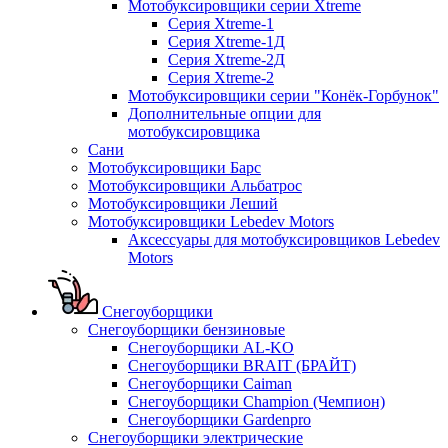
Мотобуксировщики серии Xtreme
Серия Xtreme-1
Серия Xtreme-1Д
Серия Xtreme-2Д
Серия Xtreme-2
Мотобуксировщики серии "Конёк-Горбунок"
Дополнительные опции для
мотобуксировщика
Сани
Мотобуксировщики Барс
Мотобуксировщики Альбатрос
Мотобуксировщики Леший
Мотобуксировщики Lebedev Motors
Аксессуары для мотобуксировщиков Lebedev
Motors
Снегоуборщики
Снегоуборщики бензиновые
Снегоуборщики AL-KO
Снегоуборщики BRAIT (БРАЙТ)
Снегоуборщики Caiman
Снегоуборщики Champion (Чемпион)
Снегоуборщики Gardenpro
Снегоуборщики электрические