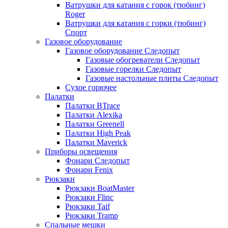
Ватрушки для катания с горок (тюбинг)
Roger
Ватрушки для катания с горки (тюбинг)
Спорт
Газовое оборудование
Газовое оборудование Следопыт
Газовые обогреватели Следопыт
Газовые горелки Следопыт
Газовые настольные плиты Следопыт
Сухое горючее
Палатки
Палатки BTrace
Палатки Alexika
Палатки Greenell
Палатки High Peak
Палатки Maverick
Приборы освещения
Фонари Следопыт
Фонари Fenix
Рюкзаки
Рюкзаки BoatMaster
Рюкзаки Flinc
Рюкзаки Taif
Рюкзаки Tramp
Спальные мешки