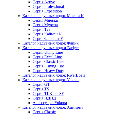
Серия Active
Серия Professional
Серия Expedition
Каталог надувных лодок Мнев и К
Серия Мневка
Серия Мурена
Серия Туз
Серия Кайман N
Серия Фаворит F
Каталог надувных лодок Флинк
Каталог надувных лодки Badger
Серия Utility Line
Серия Excel Line
Серия Classic Line
Серия Fishing Line
Серия Heavy Duty
Каталог надувных лодок RiverBoats
Каталог надувных лодок Yukona
Серия GT
Серия TS
Серия TLK и TSE
Серия НДНД
Аксессуары Yukona
Каталог надувных лодок Адмирал
Серия Classic