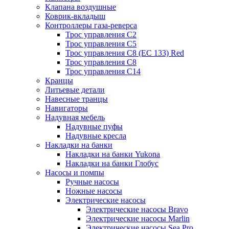
Клапана воздушные
Коврик-вкладыш
Контроллеры газа-реверса
Трос управления C2
Трос управления C5
Трос управления C8 (ЕС 133) Red
Трос управления C8
Трос управления C14
Кранцы
Литьевые детали
Навесные транцы
Навигаторы
Надувная мебель
Надувные пуфы
Надувные кресла
Накладки на банки
Накладки на банки Yukona
Накладки на банки Глобус
Насосы и помпы
Ручные насосы
Ножные насосы
Электрические насосы
Электрические насосы Bravo
Электрические насосы Marlin
Электрические насосы Sea Pro