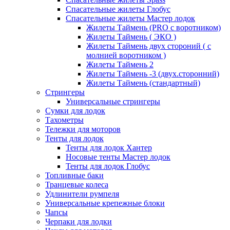
Спасательные жилеты Глобус
Спасательные жилеты Мастер лодок
Жилеты Таймень (PRO c воротником)
Жилеты Таймень ( ЭКО )
Жилеты Таймень двух стороний ( с
молнией воротником )
Жилеты Таймень 2
Жилеты Таймень -3 (двух.сторонний)
Жилеты Таймень (стандартный)
Стрингеры
Универсальные стрингеры
Сумки для лодок
Тахометры
Тележки для моторов
Тенты для лодок
Тенты для лодок Хантер
Носовые тенты Мастер лодок
Тенты для лодок Глобус
Топливные баки
Транцевые колеса
Удлинители румпеля
Универсальные крепежные блоки
Чапсы
Черпаки для лодки