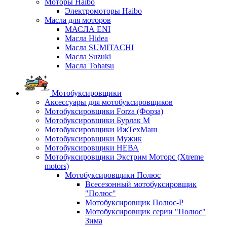
Моторы Haibo
Электромоторы Haibo
Масла для моторов
МАСЛА ENI
Масла Hidea
Масла SUMITACHI
Масла Suzuki
Масла Tohatsu
Мотобуксировщики
Аксессуары для мотобуксировщиков
Мотобуксировщики Forza (Форза)
Мотобуксировщики Бурлак М
Мотобуксировщики ИжТехМаш
Мотобуксировщики Мужик
Мотобуксировщики НЕВА
Мотобуксировщики Экстрим Моторс (Xtreme
motors)
Мотобуксировщики Полюс
Всесезонный мотобуксировщик
"Полюс"
Мотобуксировщик Полюс-Р
Мотобуксировщик серии "Полюс"
Зима