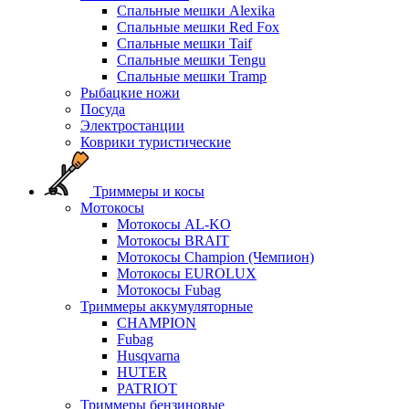
Спальные мешки Alexika
Спальные мешки Red Fox
Спальные мешки Taif
Спальные мешки Tengu
Спальные мешки Tramp
Рыбацкие ножи
Посуда
Электростанции
Коврики туристические
Триммеры и косы
Мотокосы
Мотокосы AL-KO
Мотокосы BRAIT
Мотокосы Champion (Чемпион)
Мотокосы EUROLUX
Мотокосы Fubag
Триммеры аккумуляторные
CHAMPION
Fubag
Husqvarna
HUTER
PATRIOT
Триммеры бензиновые