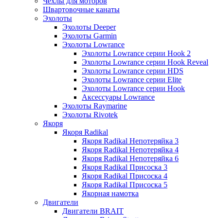
Чехлы для моторов
Швартовочные канаты
Эхолоты
Эхолоты Deeper
Эхолоты Garmin
Эхолоты Lowrance
Эхолоты Lowrance серии Hook 2
Эхолоты Lowrance серии Hook Reveal
Эхолоты Lowrance серии HDS
Эхолоты Lowrance серии Elite
Эхолоты Lowrance серии Hook
Аксессуары Lowrance
Эхолоты Raymarine
Эхолоты Rivotek
Якоря
Якоря Radikal
Якоря Radikal Непотеряйка 3
Якоря Radikal Непотеряйка 4
Якоря Radikal Непотеряйка 6
Якоря Radikal Присоска 3
Якоря Radikal Присоска 4
Якоря Radikal Присоска 5
Якорная намотка
Двигатели
Двигатели BRAIT