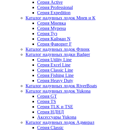
Серия Active
Серия Professional
Серия Expedition
Каталог надувных лодок Мнев и К
Серия Мневка
Серия Мурена
Серия Туз
Серия Кайман N
Серия Фаворит F
Каталог надувных лодок Флинк
Каталог надувных лодки Badger
Серия Utility Line
Серия Excel Line
Серия Classic Line
Серия Fishing Line
Серия Heavy Duty
Каталог надувных лодок RiverBoats
Каталог надувных лодок Yukona
Серия GT
Серия TS
Серия TLK и TSE
Серия НДНД
Аксессуары Yukona
Каталог надувных лодок Адмирал
Серия Classic