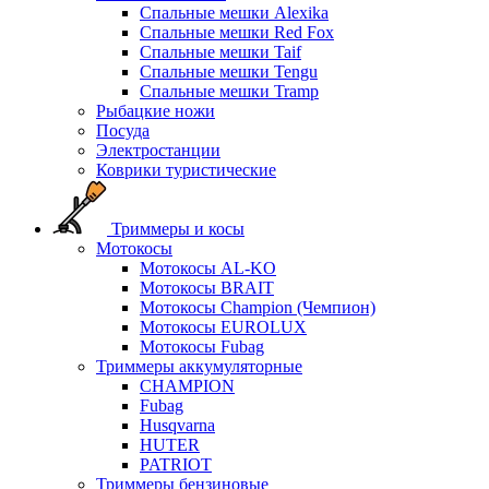
Спальные мешки Alexika
Спальные мешки Red Fox
Спальные мешки Taif
Спальные мешки Tengu
Спальные мешки Tramp
Рыбацкие ножи
Посуда
Электростанции
Коврики туристические
Триммеры и косы
Мотокосы
Мотокосы AL-KO
Мотокосы BRAIT
Мотокосы Champion (Чемпион)
Мотокосы EUROLUX
Мотокосы Fubag
Триммеры аккумуляторные
CHAMPION
Fubag
Husqvarna
HUTER
PATRIOT
Триммеры бензиновые