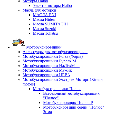
Моторы Haibo
Электромоторы Haibo
Масла для моторов
МАСЛА ENI
Масла Hidea
Масла SUMITACHI
Масла Suzuki
Масла Tohatsu
Мотобуксировщики
Аксессуары для мотобуксировщиков
Мотобуксировщики Forza (Форза)
Мотобуксировщики Бурлак М
Мотобуксировщики ИжТехМаш
Мотобуксировщики Мужик
Мотобуксировщики НЕВА
Мотобуксировщики Экстрим Моторс (Xtreme
motors)
Мотобуксировщики Полюс
Всесезонный мотобуксировщик
"Полюс"
Мотобуксировщик Полюс-Р
Мотобуксировщик серии "Полюс"
Зима