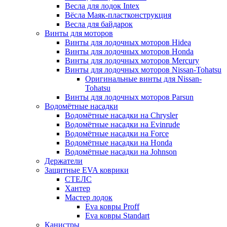
Весла для лодок Intex
Вёсла Маяк-пластконструкция
Весла для байдарок
Винты для моторов
Винты для лодочных моторов Hidea
Винты для лодочных моторов Honda
Винты для лодочных моторов Mercury
Винты для лодочных моторов Nissan-Tohatsu
Оригинальные винты для Nissan-
Tohatsu
Винты для лодочных моторов Parsun
Водомётные насадки
Водомётные насадки на Chrysler
Водомётные насадки на Evinrude
Водомётные насадки на Force
Водомётные насадки на Honda
Водомётные насадки на Johnson
Держатели
Защитные EVA коврики
СТЕЛС
Хантер
Мастер лодок
Eva ковры Proff
Eva ковры Standart
Канистры