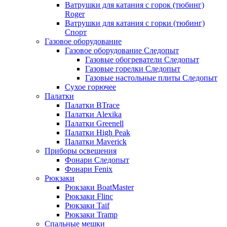
Ватрушки для катания с горок (тюбинг)
Roger
Ватрушки для катания с горки (тюбинг)
Спорт
Газовое оборудование
Газовое оборудование Следопыт
Газовые обогреватели Следопыт
Газовые горелки Следопыт
Газовые настольные плиты Следопыт
Сухое горючее
Палатки
Палатки BTrace
Палатки Alexika
Палатки Greenell
Палатки High Peak
Палатки Maverick
Приборы освещения
Фонари Следопыт
Фонари Fenix
Рюкзаки
Рюкзаки BoatMaster
Рюкзаки Flinc
Рюкзаки Taif
Рюкзаки Tramp
Спальные мешки