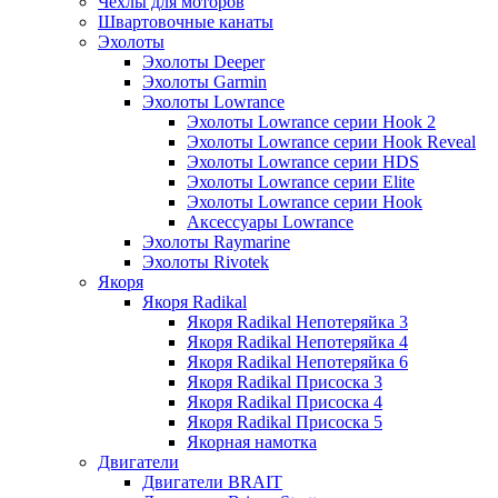
Чехлы для моторов
Швартовочные канаты
Эхолоты
Эхолоты Deeper
Эхолоты Garmin
Эхолоты Lowrance
Эхолоты Lowrance серии Hook 2
Эхолоты Lowrance серии Hook Reveal
Эхолоты Lowrance серии HDS
Эхолоты Lowrance серии Elite
Эхолоты Lowrance серии Hook
Аксессуары Lowrance
Эхолоты Raymarine
Эхолоты Rivotek
Якоря
Якоря Radikal
Якоря Radikal Непотеряйка 3
Якоря Radikal Непотеряйка 4
Якоря Radikal Непотеряйка 6
Якоря Radikal Присоска 3
Якоря Radikal Присоска 4
Якоря Radikal Присоска 5
Якорная намотка
Двигатели
Двигатели BRAIT