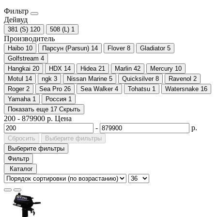
Фильтр
Дейвуд
381 (S)
120
508 (L)
1
Производитель
Haibo
10
Парсун (Parsun)
14
Flover
8
Gladiator
5
Golfstream
4
Hangkai
20
HDX
14
Hidea
21
Marlin
42
Mercury
10
Motul
14
ngk
3
Nissan Marine
5
Quicksilver
8
Ravenol
2
Roger
2
Sea Pro
26
Sea Walker
4
Tohatsu
1
Watersnake
16
Yamaha
1
Россия
1
Показать еще 17
Скрыть
200
-
879900
р.
Цена
-
р.
Сбросить
Выберите фильтры
Выберите фильтры
Фильтр
Каталог