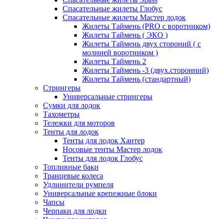
Спасательные жилеты Глобус
Спасательные жилеты Мастер лодок
Жилеты Таймень (PRO c воротником)
Жилеты Таймень ( ЭКО )
Жилеты Таймень двух стороний ( с
молнией воротником )
Жилеты Таймень 2
Жилеты Таймень -3 (двух.сторонний)
Жилеты Таймень (стандартный)
Стрингеры
Универсальные стрингеры
Сумки для лодок
Тахометры
Тележки для моторов
Тенты для лодок
Тенты для лодок Хантер
Носовые тенты Мастер лодок
Тенты для лодок Глобус
Топливные баки
Транцевые колеса
Удлинители румпеля
Универсальные крепежные блоки
Чапсы
Черпаки для лодки