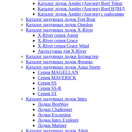
Каталог лодок Angler (Англер) Reef Triton
Каталог лодок Angler (Англер) Reef НДНД
Каталог лодок Angler (Англер) с пайолами
Каталог надувных лодок Fort Boat
Каталог надувных лодок Omolon
Каталог надувных лодок X-River
X-River серия Agent
X-River серия Grace
X-River серия Grace Wind
Аксессуары для X-River
Каталог надувных лодки Ботмастер
Каталог надувных лодок Феникc
Каталог надувных лодок Aqua Storm
Серия MAGELLAN
Серия MAVERICK
Серия SS
Серия SS-R
Серия ST
Каталог надувных лодок Intex
Лодки BestWay
Лодки Challenger
Лодки Excursion
Лодки Intex Explorer
Лодки Mariner
Каталог надувных лодок Altair