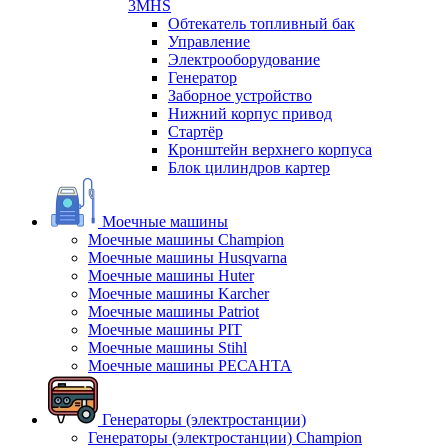
3MHS
Обтекатель топливный бак
Управление
Электрооборудование
Генератор
Заборное устройство
Нижний корпус привод
Стартёр
Кронштейн верхнего корпуса
Блок цилиндров картер
Моечные машины
Моечные машины Champion
Моечные машины Husqvarna
Моечные машины Huter
Моечные машины Karcher
Моечные машины Patriot
Моечные машины PIT
Моечные машины Stihl
Моечные машины РЕСАНТА
Генераторы (электростанции)
Генераторы (электростанции) Champion