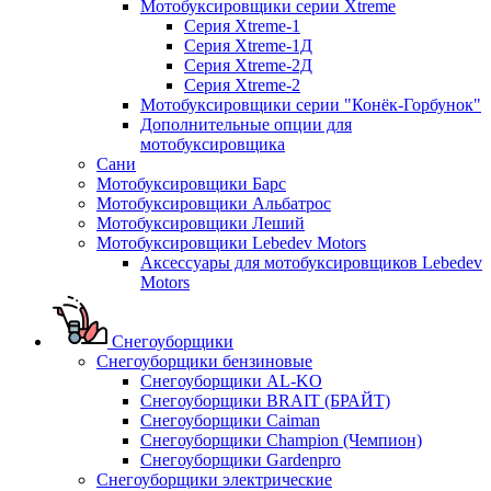
Мотобуксировщики серии Xtreme
Серия Xtreme-1
Серия Xtreme-1Д
Серия Xtreme-2Д
Серия Xtreme-2
Мотобуксировщики серии "Конёк-Горбунок"
Дополнительные опции для
мотобуксировщика
Сани
Мотобуксировщики Барс
Мотобуксировщики Альбатрос
Мотобуксировщики Леший
Мотобуксировщики Lebedev Motors
Аксессуары для мотобуксировщиков Lebedev
Motors
Снегоуборщики
Снегоуборщики бензиновые
Снегоуборщики AL-KO
Снегоуборщики BRAIT (БРАЙТ)
Снегоуборщики Caiman
Снегоуборщики Champion (Чемпион)
Снегоуборщики Gardenpro
Снегоуборщики электрические