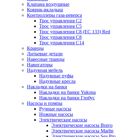
Клапана воздушные
Коврик-вкладыш
Контроллеры газа-реверса
Трос управления C2
Трос управления C5
Трос управления C8 (ЕС 133) Red
Трос управления C8
Трос управления C14
Кранцы
Литьевые детали
Навесные транцы
Навигаторы
Надувная мебель
Надувные пуфы
Надувные кресла
Накладки на банки
Накладки на банки Yukona
Накладки на банки Глобус
Насосы и помпы
Ручные насосы
Ножные насосы
Электрические насосы
Электрические насосы Bravo
Электрические насосы Marlin
Электрические насосы Sea Pro