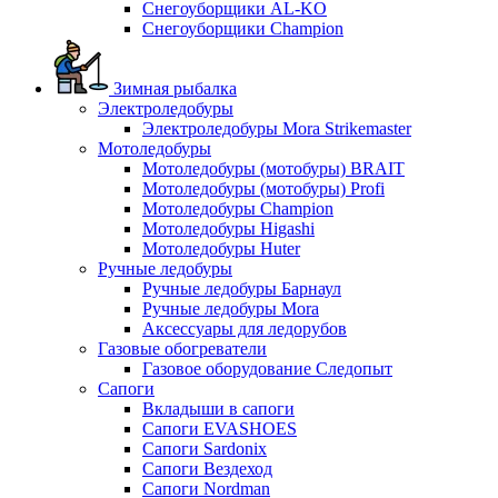
Снегоуборщики AL-KO
Снегоуборщики Champion
Зимная рыбалка
Электроледобуры
Электроледобуры Mora Strikemaster
Мотоледобуры
Мотоледобуры (мотобуры) BRAIT
Мотоледобуры (мотобуры) Profi
Мотоледобуры Champion
Мотоледобуры Higashi
Мотоледобуры Huter
Ручные ледобуры
Ручные ледобуры Барнаул
Ручные ледобуры Mora
Аксессуары для ледорубов
Газовые обогреватели
Газовое оборудование Следопыт
Сапоги
Вкладыши в сапоги
Сапоги EVASHOES
Сапоги Sardonix
Сапоги Вездеход
Сапоги Nordman