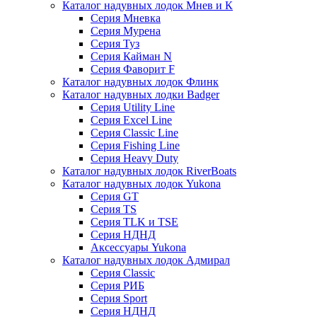
Каталог надувных лодок Мнев и К
Серия Мневка
Серия Мурена
Серия Туз
Серия Кайман N
Серия Фаворит F
Каталог надувных лодок Флинк
Каталог надувных лодки Badger
Серия Utility Line
Серия Excel Line
Серия Classic Line
Серия Fishing Line
Серия Heavy Duty
Каталог надувных лодок RiverBoats
Каталог надувных лодок Yukona
Серия GT
Серия TS
Серия TLK и TSE
Серия НДНД
Аксессуары Yukona
Каталог надувных лодок Адмирал
Серия Classic
Серия РИБ
Серия Sport
Серия НДНД