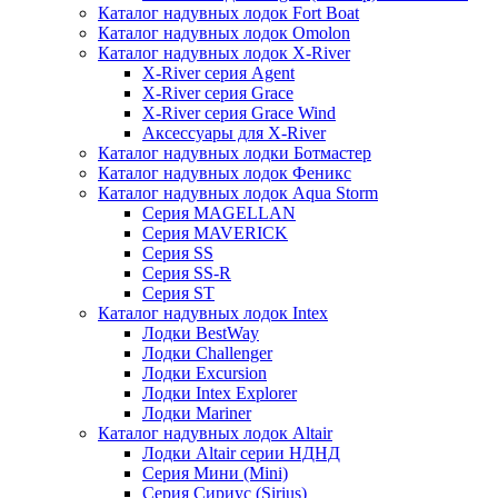
Каталог надувных лодок Fort Boat
Каталог надувных лодок Omolon
Каталог надувных лодок X-River
X-River серия Agent
X-River серия Grace
X-River серия Grace Wind
Аксессуары для X-River
Каталог надувных лодки Ботмастер
Каталог надувных лодок Феникc
Каталог надувных лодок Aqua Storm
Серия MAGELLAN
Серия MAVERICK
Серия SS
Серия SS-R
Серия ST
Каталог надувных лодок Intex
Лодки BestWay
Лодки Challenger
Лодки Excursion
Лодки Intex Explorer
Лодки Mariner
Каталог надувных лодок Altair
Лодки Altair серии НДНД
Серия Мини (Mini)
Серия Сириус (Sirius)