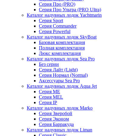
Серия Про (PRO)
Серия Про Ультра (PRO Ultra)
Каталог надувных лодок Yachtmarin
Серия Sport
Серия Commander
Серия Powerful
Каталог надувных лодок SkyBoat
Базовая комплектация
Полная комплектация
Люкс комплектация
Каталог надувных лодок Sea Pro
Без серии
Серия Лайт (Light)
Серия Нормал (Normal)
Аксессуары Sea Pro
Каталог надувных лодок Aqua Jet
Серия ME
Серия MEL
Серия IP
Каталог надувных лодок Marko
Серия Зверобой
Серия Эконом
Серия Барракуда
Каталог надувных лодок Liman
Серия Classic