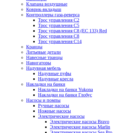
Клапана воздушные
Коврик-вкладыш
Контроллеры газа-реверса
Трос управления C2
Трос управления C5
Трос управления C8 (ЕС 133) Red
Трос управления C8
Трос управления C14
Кранцы
Литьевые детали
Навесные транцы
Навигаторы
Надувная мебель
Надувные пуфы
Надувные кресла
Накладки на банки
Накладки на банки Yukona
Накладки на банки Глобус
Насосы и помпы
Ручные насосы
Ножные насосы
Электрические насосы
Электрические насосы Bravo
Электрические насосы Marlin
Электрические насосы Sea Pro