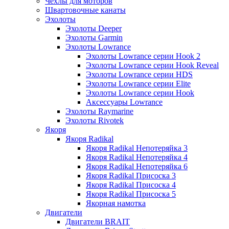
Чехлы для моторов
Швартовочные канаты
Эхолоты
Эхолоты Deeper
Эхолоты Garmin
Эхолоты Lowrance
Эхолоты Lowrance серии Hook 2
Эхолоты Lowrance серии Hook Reveal
Эхолоты Lowrance серии HDS
Эхолоты Lowrance серии Elite
Эхолоты Lowrance серии Hook
Аксессуары Lowrance
Эхолоты Raymarine
Эхолоты Rivotek
Якоря
Якоря Radikal
Якоря Radikal Непотеряйка 3
Якоря Radikal Непотеряйка 4
Якоря Radikal Непотеряйка 6
Якоря Radikal Присоска 3
Якоря Radikal Присоска 4
Якоря Radikal Присоска 5
Якорная намотка
Двигатели
Двигатели BRAIT