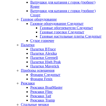
Ватрушки для катания с горок (тюбинг)
Roger
Ватрушки для катания с горки (тюбинг)
Спорт
Газовое оборудование
Газовое оборудование Следопыт
Газовые обогреватели Следопыт
Газовые горелки Следопыт
Газовые настольные плиты Следопыт
Сухое горючее
Палатки
Палатки BTrace
Палатки Alexika
Палатки Greenell
Палатки High Peak
Палатки Maverick
Приборы освещения
Фонари Следопыт
Фонари Fenix
Рюкзаки
Рюкзаки BoatMaster
Рюкзаки Flinc
Рюкзаки Taif
Рюкзаки Tramp
Спальные мешки