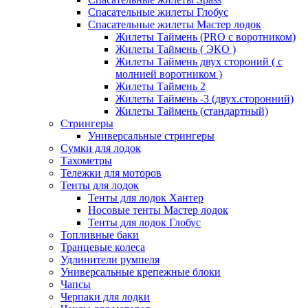
Спасательные жилеты Глобус
Спасательные жилеты Мастер лодок
Жилеты Таймень (PRO c воротником)
Жилеты Таймень ( ЭКО )
Жилеты Таймень двух стороний ( с
молнией воротником )
Жилеты Таймень 2
Жилеты Таймень -3 (двух.сторонний)
Жилеты Таймень (стандартный)
Стрингеры
Универсальные стрингеры
Сумки для лодок
Тахометры
Тележки для моторов
Тенты для лодок
Тенты для лодок Хантер
Носовые тенты Мастер лодок
Тенты для лодок Глобус
Топливные баки
Транцевые колеса
Удлинители румпеля
Универсальные крепежные блоки
Чапсы
Черпаки для лодки