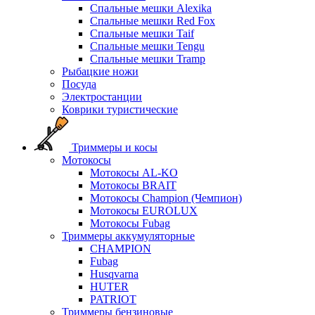
Спальные мешки Alexika
Спальные мешки Red Fox
Спальные мешки Taif
Спальные мешки Tengu
Спальные мешки Tramp
Рыбацкие ножи
Посуда
Электростанции
Коврики туристические
Триммеры и косы
Мотокосы
Мотокосы AL-KO
Мотокосы BRAIT
Мотокосы Champion (Чемпион)
Мотокосы EUROLUX
Мотокосы Fubag
Триммеры аккумуляторные
CHAMPION
Fubag
Husqvarna
HUTER
PATRIOT
Триммеры бензиновые