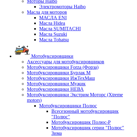
Моторы Haibo
Электромоторы Haibo
Масла для моторов
МАСЛА ENI
Масла Hidea
Масла SUMITACHI
Масла Suzuki
Масла Tohatsu
Мотобуксировщики
Аксессуары для мотобуксировщиков
Мотобуксировщики Forza (Форза)
Мотобуксировщики Бурлак М
Мотобуксировщики ИжТехМаш
Мотобуксировщики Мужик
Мотобуксировщики НЕВА
Мотобуксировщики Экстрим Моторс (Xtreme
motors)
Мотобуксировщики Полюс
Всесезонный мотобуксировщик
"Полюс"
Мотобуксировщик Полюс-Р
Мотобуксировщик серии "Полюс"
Зима