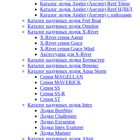
Каталог лодок Angler (Англер) Reef Triton
Каталог лодок Angler (Англер) Reef НДНД
Каталог лодок Angler (Англер) с пайолами
Каталог надувных лодок Fort Boat
Каталог надувных лодок Omolon
Каталог надувных лодок X-River
X-River серия Agent
X-River серия Grace
X-River серия Grace Wind
Аксессуары для X-River
Каталог надувных лодки Ботмастер
Каталог надувных лодок Феникc
Каталог надувных лодок Aqua Storm
Серия MAGELLAN
Серия MAVERICK
Серия SS
Серия SS-R
Серия ST
Каталог надувных лодок Intex
Лодки BestWay
Лодки Challenger
Лодки Excursion
Лодки Intex Explorer
Лодки Mariner
Каталог надувных лодок Altair