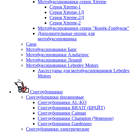
Мотобуксировщики серии Xtreme
Серия Xtreme-1
Серия Xtreme-1Д
Серия Xtreme-2Д
Серия Xtreme-2
Мотобуксировщики серии "Конёк-Горбунок"
Дополнительные опции для
мотобуксировщика
Сани
Мотобуксировщики Барс
Мотобуксировщики Альбатрос
Мотобуксировщики Леший
Мотобуксировщики Lebedev Motors
Аксессуары для мотобуксировщиков Lebedev
Motors
Снегоуборщики
Снегоуборщики бензиновые
Снегоуборщики AL-KO
Снегоуборщики BRAIT (БРАЙТ)
Снегоуборщики Caiman
Снегоуборщики Champion (Чемпион)
Снегоуборщики Gardenpro
Снегоуборщики электрические