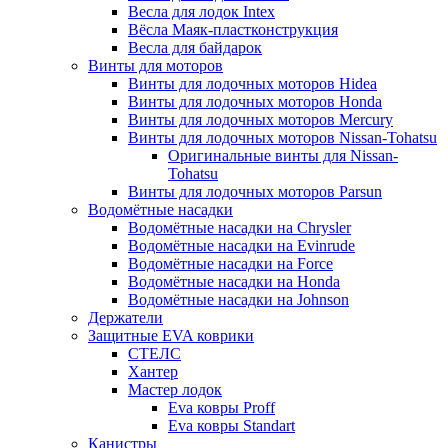
Весла для лодок Intex
Вёсла Маяк-пластконструкция
Весла для байдарок
Винты для моторов
Винты для лодочных моторов Hidea
Винты для лодочных моторов Honda
Винты для лодочных моторов Mercury
Винты для лодочных моторов Nissan-Tohatsu
Оригинальные винты для Nissan-
Tohatsu
Винты для лодочных моторов Parsun
Водомётные насадки
Водомётные насадки на Chrysler
Водомётные насадки на Evinrude
Водомётные насадки на Force
Водомётные насадки на Honda
Водомётные насадки на Johnson
Держатели
Защитные EVA коврики
СТЕЛС
Хантер
Мастер лодок
Eva ковры Proff
Eva ковры Standart
Канистры