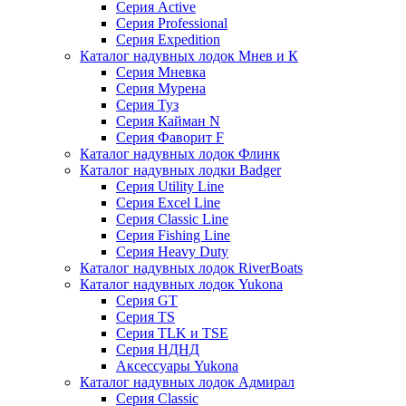
Серия Active
Серия Professional
Серия Expedition
Каталог надувных лодок Мнев и К
Серия Мневка
Серия Мурена
Серия Туз
Серия Кайман N
Серия Фаворит F
Каталог надувных лодок Флинк
Каталог надувных лодки Badger
Серия Utility Line
Серия Excel Line
Серия Classic Line
Серия Fishing Line
Серия Heavy Duty
Каталог надувных лодок RiverBoats
Каталог надувных лодок Yukona
Серия GT
Серия TS
Серия TLK и TSE
Серия НДНД
Аксессуары Yukona
Каталог надувных лодок Адмирал
Серия Classic