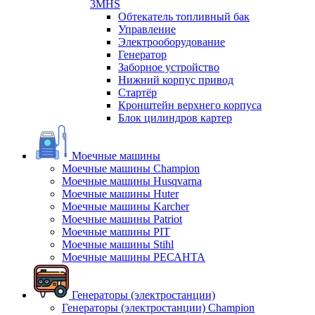
3MHS
Обтекатель топливный бак
Управление
Электрооборудование
Генератор
Заборное устройство
Нижний корпус привод
Стартёр
Кронштейн верхнего корпуса
Блок цилиндров картер
Моечные машины
Моечные машины Champion
Моечные машины Husqvarna
Моечные машины Huter
Моечные машины Karcher
Моечные машины Patriot
Моечные машины PIT
Моечные машины Stihl
Моечные машины РЕСАНТА
Генераторы (электростанции)
Генераторы (электростанции) Champion