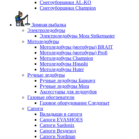
Снегоуборщики AL-KO
Снегоуборщики Champion
Зимная рыбалка
Электроледобуры
Электроледобуры Mora Strikemaster
Мотоледобуры
Мотоледобуры (мотобуры) BRAIT
Мотоледобуры (мотобуры) Profi
Мотоледобуры Champion
Мотоледобуры Higashi
Мотоледобуры Huter
Ручные ледобуры
Ручные ледобуры Барнаул
Ручные ледобуры Mora
Аксессуары для ледорубов
Газовые обогреватели
Газовое оборудование Следопыт
Сапоги
Вкладыши в сапоги
Сапоги EVASHOES
Сапоги Sardonix
Сапоги Вездеход
Сапоги Nordman